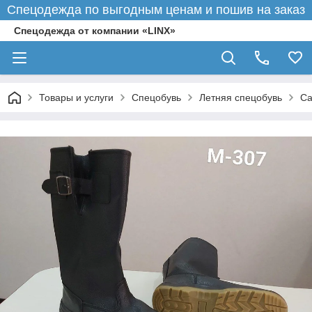
Спецодежда по выгодным ценам и пошив на заказ
Спецодежда от компании «LINX»
Товары и услуги
Спецобувь
Летняя спецобувь
Са