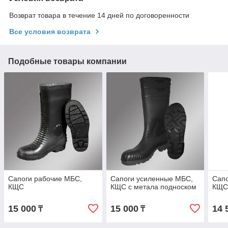
Возврат товара в течение 14 дней по договоренности
Все условия возврата
Подобные товары компании
Сапоги рабочие МБС,
Сапоги усиленные МБС,
Сапо
КЩС
КЩС с метала подноском
КЩ
15 000
15 000
14 
₸
₸