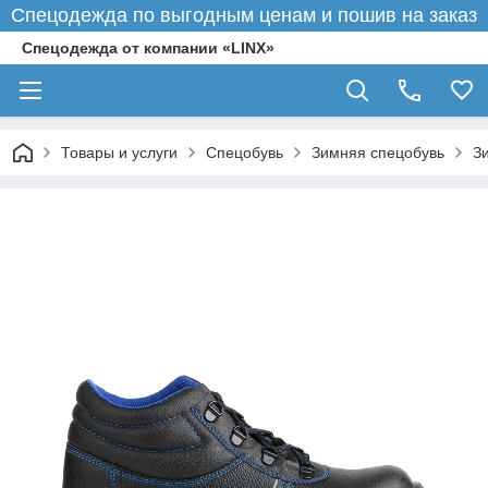
Спецодежда по выгодным ценам и пошив на заказ
Спецодежда от компании «LINX»
Товары и услуги
Спецобувь
Зимняя спецобувь
З