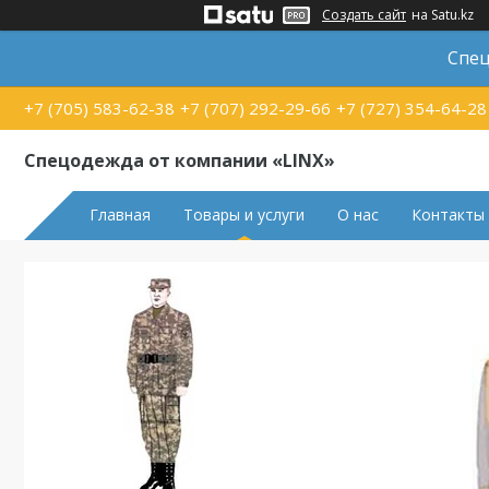
Создать сайт
на Satu.kz
Спец
+7 (705) 583-62-38
+7 (707) 292-29-66
+7 (727) 354-64-28
Спецодежда от компании «LINX»
Главная
Товары и услуги
О нас
Контакты