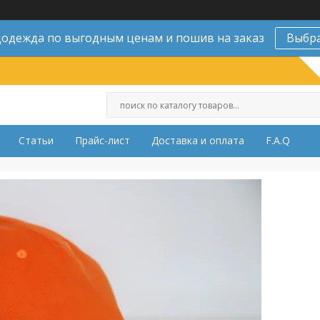
одежда по выгодным ценам и пошив на заказ
Выбр
Статьи
Прайс-лист
Доставка и оплата
F.A.Q