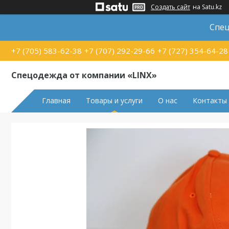
Создать сайт
на Satu.kz
Спец
+7 (705) 583-62-38
+7 (707) 292-29-66
+7 (727) 354-64-28
Спецодежда от компании «LINX»
Главная
Товары и услуги
О нас
Контакты