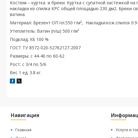
Костюм – куртка и брюки. Куртка с супатной застежкой на 
накладки из спилка КРС общей площадью 230 дм2. Брюки с
ватина.
Материал: Брезент ОП пл.550 г/м², Накладки:кож.спилок 0.9
Утеплитель: Ватин (п/ш) 500 г/м²
Подклад: ХБ 100 %
ГОСТ ТУ 8572-020-52762127-2007
Размеры: с 44-46 по 60-62
Рост: с 3/4 по 5/6
Вес 1 ед. 3.8 кг.
Навигация
Информа
Главная
Услуги и т