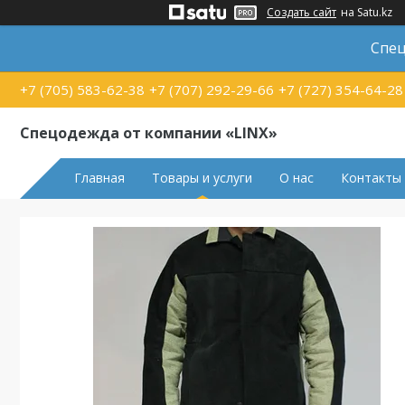
Создать сайт
на Satu.kz
Спец
+7 (705) 583-62-38
+7 (707) 292-29-66
+7 (727) 354-64-28
Спецодежда от компании «LINX»
Главная
Товары и услуги
О нас
Контакты