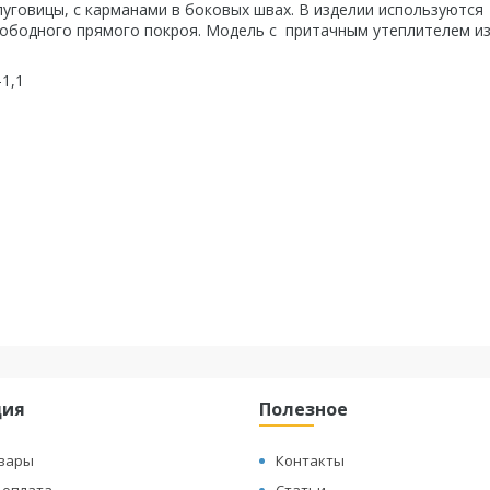
пуговицы, с карманами в боковых швах. В изделии используются
вободного прямого покроя. Модель с притачным утеплителем и
-1,1
ция
Полезное
овары
Контакты