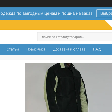
одежда по выгодным ценам и пошив на заказ
Выбр
Статьи
Прайс-лист
Доставка и оплата
F.A.Q