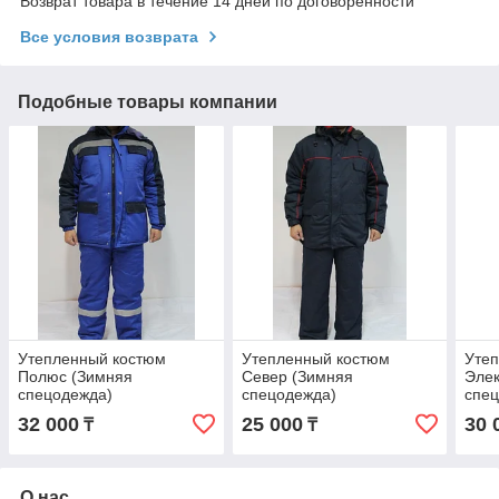
Возврат товара в течение 14 дней по договоренности
Все условия возврата
Подобные товары компании
Утепленный костюм
Утепленный костюм
Уте
Полюс (Зимняя
Север (Зимняя
Элек
спецодежда)
спецодежда)
спе
32 000
25 000
30 
₸
₸
О нас