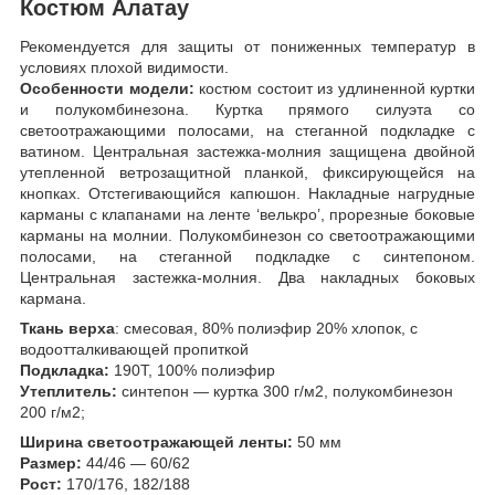
Костюм Алатау
Рекомендуется для защиты от пониженных температур в
условиях плохой видимости.
Особенности модели:
костюм состоит из удлиненной куртки
и полукомбинезона. Куртка прямого силуэта со
светоотражающими полосами, на стеганной подкладке с
ватином. Центральная застежка-молния защищена двойной
утепленной ветрозащитной планкой, фиксирующейся на
кнопках. Отстегивающийся капюшон. Накладные нагрудные
карманы с клапанами на ленте ‘велькро’, прорезные боковые
карманы на молнии. Полукомбинезон со светоотражающими
полосами, на стеганной подкладке с синтепоном.
Центральная застежка-молния. Два накладных боковых
кармана.
Ткань верха
: смесовая, 80% полиэфир 20% хлопок, с
водоотталкивающей пропиткой
Подкладка:
190Т, 100% полиэфир
Утеплитель:
синтепон — куртка 300 г/м2, полукомбинезон
200 г/м2;
Ширина светоотражающей ленты:
50 мм
Размер:
44/46 — 60/62
Рост:
170/176, 182/188