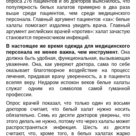
опроса 276 пациентов и 86 докторов выяснилось, что
популярность белых халатов примерно в два раза
выше среди пациентов, чем среди медицинского
персонала. Главный аргумент пациентов «за»: белые
халаты помогают издалека увидеть врача. Главный
аргумент английских врачей «против»: халат зачастую
становится переносчиком инфекций.
В настоящее же время одежда для медицинского
персонала не менее важна, чем инструмент.
Она
должна быть удобная, функциональная, вызывающая
уважение. Она, как уверяют доктора, caма по себе
оказывает благотворное воздействие на процесс
лечения, придавая врачу уверенность, а в пациента
вселяя веру. Недаром испокон веков белые халаты
служат одним из символов самой гуманной
профессии.
Опрос врачей показал, что только один из восьми
докторов считает, что белый халат нужно носить
обязательно. Семь из десяти докторов уверены, что
этого делать не нужно, потому что через халаты может
распространяться инфекция. Шесть из десяти
считают, что, кроме того, в белых халатах жарко