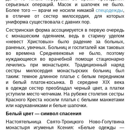
серьезных операций. Масок и шапочек не было.
Более того — врачи не носили никакой
спецодежды
,
в отличие от сестер милосердия, для которых
униформа существовала с давних пор.
Сестринская форма ассоциируется в первую очередь
с монашеским одеянием, ведь в старину уделом
«невест Христовых» было радение за больных,
раненых, увечных. Больниц и госпиталей как таковых
во времена Средневековья не было, поэтому
нуждающиеся во врачебной помощи стационарно
лечились при монастырях. Традиционный наряд
сестры милосердия монастырских больниц был
таким: темное длинное платье с белым передником
и белый платок-косынка. В середине XIX века
в одежде сестер преобладал черный цвет, а платки
уступили место чепчикам. На рубеже столетия сестры
Красного Креста носили платья с белыми манжетами
или нарукавниками и белые шапочки.
Белый цвет — символ спасения
Настоятельница Свято-Троицкого Ново-Голутвина
монастыря игуменья Ксения: «Белые одежды —