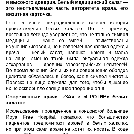
и высокого доверия. Белый медицинский халат —
это неотъемлемая часть авторитета врача, его
визитная карточка.
Есть и иные, нетрадиционные версии истории
происхождения белых халатов. Вот, к примеру,
восточная легенда уверяет нас, что не только символ
медицины — чаша со змеей — заимствованы
из учения Аюрведы, но и современная форма одежды
врача — белый халат, шапочка, брюки и маска
на лице. Именно такой была ритуальная одежда
атхарванов — древних зороастрийских целителей.
Во время лечения больных или совершения обрядов
целители облачались в белое, как в символ чистоты.
Повязка на лице служила для того, чтобы дыхание
их не оскверняло священное творение огня.
Современные врачи: «ЗА» и «ПРОТИВ» белых
халатов
Исследование, проведенное в лондонской больнице
Royal Free Hospital, показало, что большинство
пациентов предпочитают врачей в белых халатах,
но при этом сами врачи не хотят их носить. В ходе