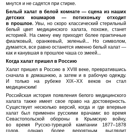
мнутся и не садятся при стирке.
Белый халат в белой комнате — сцена из наших
детских кошмаров — потихоньку отходит
в прошлое.
Увы, но скоро классический стерильный
белый цвет медицинского халата, похоже, станет
историей. На смену ему приходят более практичные
фиалковый, оранжевый, зеленый... Но символом,
думается, все равно останется именно белый халат —
как и канувшая в прошлое чаша со змеей...
Когда халат пришел в Россию
Халат пришел в Россию в XVIII веке, превратившись
сначала в домашнюю, а затем и в рабочую одежду.
И только на рубеже XIX–XX веков он стал
медицинским!
Российская история появления белого медицинского
халата также имеет свое право на достоверность.
Существует несколько версий, когда и где впервые
халат был применен русскими врачами: во время
Севастопольской обороны в Крымскую войну,
во время Русско-турецкой кампании 1877–1878
годов, однако более вероятным выглядит