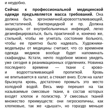
и неудобно.
Сейчас к профессиональной медицинской
одежде предъявляется масса требований.
Она
должна быть эргономичной,кровоотталкивающей,
антистатичной, бактерицидной и пр. Должна
защищать от внутрибольничных инфекций, легко
дезинфицироваться, быть практичной и, конечно же,
стильной, чтобы не угнетать состояние больного,
чтобы ее приятно было надевать. Художники-
модельеры от медицины считают, что со временем
одежда медиков вообще будет напоминать
скафандры. Кстати, нечто подобное можно увидеть
уже сегодня в реанимационных отделениях. Новинка
последнего времени — ткани с крово-
и водоотталкивающей пропиткой. Кровь
не впитывается в халат, а стекает вниз. Если на халат
брызнула кровь, достаточно промыть это место
холодной водой. Весь мир перешел на так
называемые смесовые ткани, в состав которых
входят хлопок и полиэстер. У смесовых тканей
множество преимуществ: они гигроскопичны, как
хлопковые, так же «дышат», но гораздо меньше